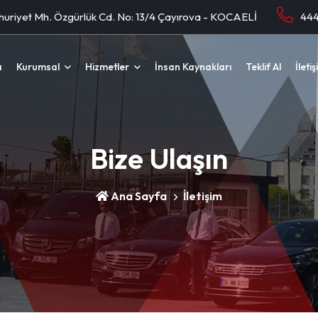
umhuriyet Mh. Özgürlük Cd. No: 13/4 Çayırova - KOCAELİ
a
Kurumsal
Hizmetler
İnsan Kaynakları
Teklif Al
İleti
Bize Ulaşın
Ana Sayfa
İletişim