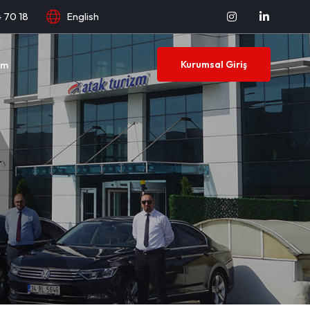
444 70 18
English
şim