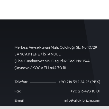
Merkez: Veyselkarani Mah. Çolakoğlı Sk. No:10/29
SANCAKTEPE / İSTANBUL
Şube: Cumhuriyet Mh. Özgürlük Cad. No: 13/4
Çayırova / KOCAELİ 444 70 18
Telefon:
+90 216 392 24 25 (PBX)
Fax:
+90 216 493 10 01
Email:
info@atakturizm.com