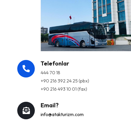
Telefonlar
444 70 18
+90 216 392 24 25 (pbx)
+90 216 493 10 01 (fax)
Email?
info@atakturizm.com